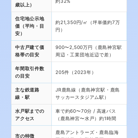
約32%
歳以上）
住宅地公示地
約21,350円/㎡（坪単価約7万
価（平均・目
円）
安）
中古戸建て価
900〜2,500万円（鹿島神宮駅
格帯の目安
周辺・工業団地近辺で差）
年間取引件数
205件（2023年）
の目安
主な鉄道路
JR鹿島線（鹿島神宮駅・鹿島
線・駅
サッカースタジアム駅）
水戸駅までの
車で約60〜70分 / 高速バス
アクセス
（鹿島神宮〜水戸）約1時間
鹿島アントラーズ・鹿島臨海
市の特徴