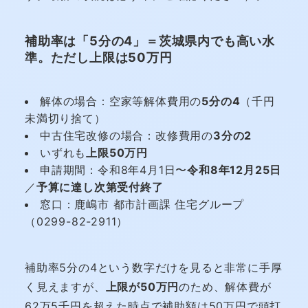
補助率は「5分の4」＝茨城県内でも高い水
準。ただし上限は50万円
解体の場合：空家等解体費用の
5分の4
（千円
未満切り捨て）
中古住宅改修の場合：改修費用の
3分の2
いずれも
上限50万円
申請期間：令和8年4月1日〜
令和8年12月25日
／
予算に達し次第受付終了
窓口：鹿嶋市 都市計画課 住宅グループ
（0299-82-2911）
補助率5分の4という数字だけを見ると非常に手厚
く見えますが、
上限が50万円
のため、解体費が
62万5千円を超えた時点で補助額は50万円で頭打