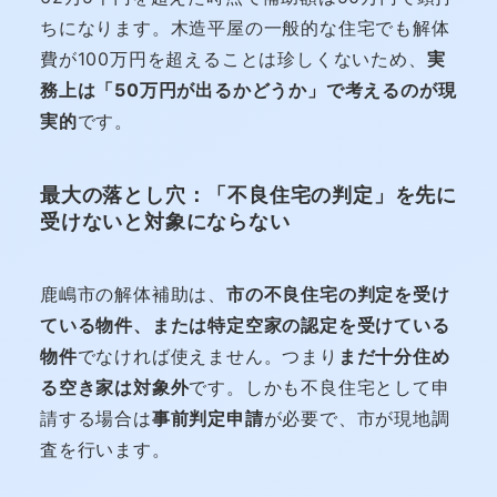
ちになります。木造平屋の一般的な住宅でも解体
費が100万円を超えることは珍しくないため、
実
務上は「50万円が出るかどうか」で考えるのが現
実的
です。
最大の落とし穴：「不良住宅の判定」を先に
受けないと対象にならない
鹿嶋市の解体補助は、
市の不良住宅の判定を受け
ている物件、または特定空家の認定を受けている
物件
でなければ使えません。つまり
まだ十分住め
る空き家は対象外
です。しかも不良住宅として申
請する場合は
事前判定申請
が必要で、市が現地調
査を行います。