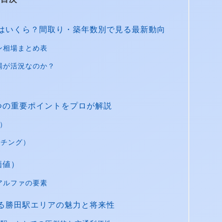
はいくら？間取り・築年数別で見る最新動向
ン相場まとめ表
場が活況なのか？
つの重要ポイントをプロが解説
）
ッチング）
価値）
アルファの要素
る勝田駅エリアの魅力と将来性