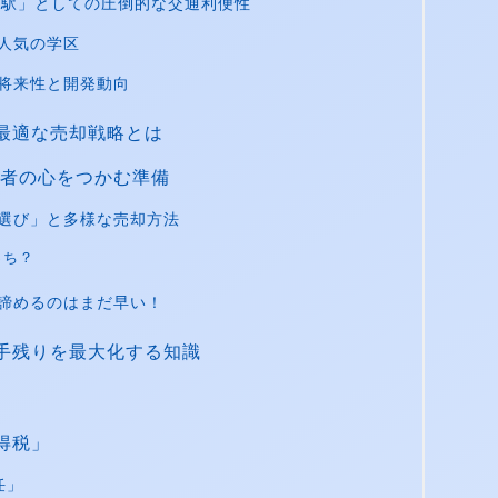
車駅」としての圧倒的な交通利便性
人気の学区
将来性と開発動向
最適な売却戦略とは
者の心をつかむ準備
選び」と多様な売却方法
っち？
諦めるのはまだ早い！
手残りを最大化する知識
得税」
任」