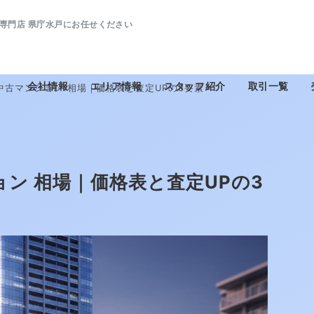
専門店 県庁水戸にお任せください
会社情報
エリア情報
スタッフ紹介
取引一覧
駅 中古マンション 相場｜価格表と査定UPの3要素
ション 相場｜価格表と査定UPの3