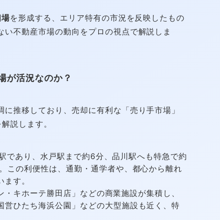
相場
を形成する、エリア特有の市況を反映したもの
ない不動産市場の動向をプロの視点で解説しま
場が活況なのか？
調に推移しており、売却に有利な「売り手市場」
を解説します。
車駅であり、水戸駅まで約6分、品川駅へも特急で約
す。この利便性は、通勤・通学者や、都心から離れ
います。
ドン・キホーテ勝田店」などの商業施設が集積し、
国営ひたち海浜公園」などの大型施設も近く、特
。