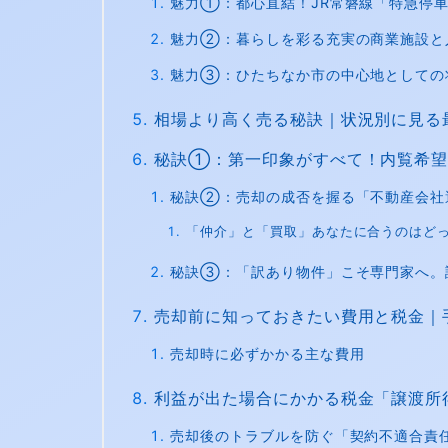
魅力①：都心直結！JR常磐線「特急停
魅力②：暮らしを彩る充実の商業施設と
魅力③：ひたちなか市の中心地としての
相場より高く売る秘訣｜状況別に見る
秘訣①：第一印象がすべて！内覧希望
秘訣②：売却の成否を握る「不動産会社
「仲介」と「買取」あなたに合うのはど
秘訣③：「訳あり物件」こそ専門家へ。
売却前に知っておきたい費用と税金｜
売却時に必ずかかる主な費用
利益が出た場合にかかる税金「譲渡所
売却後のトラブルを防ぐ「契約不適合責