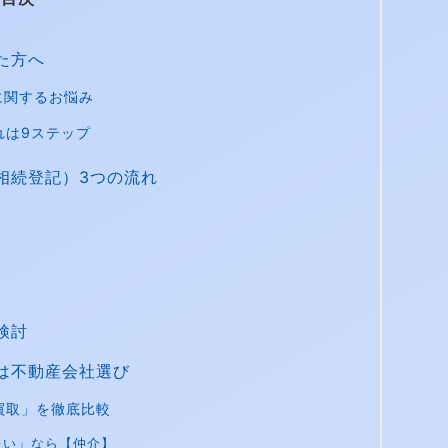
た方へ
に関するお悩み
れは9ステップ
相続登記）3つの流れ
検討
は不動産会社選び
買取」を徹底比較
たい」なら【仲介】