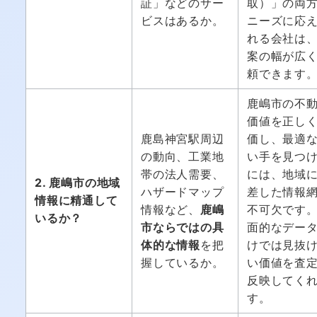
証」などのサー
取）」の両
ビスはあるか。
ニーズに応
れる会社は
案の幅が広
頼できます
鹿嶋市の不
価値を正し
鹿島神宮駅周辺
価し、最適
の動向、工業地
い手を見つ
帯の法人需要、
には、地域
2. 鹿嶋市の地域
ハザードマップ
差した情報
情報に精通して
情報など、
鹿嶋
不可欠です
いるか？
市ならではの具
面的なデー
体的な情報
を把
けでは見抜
握しているか。
い価値を査
反映してく
す。