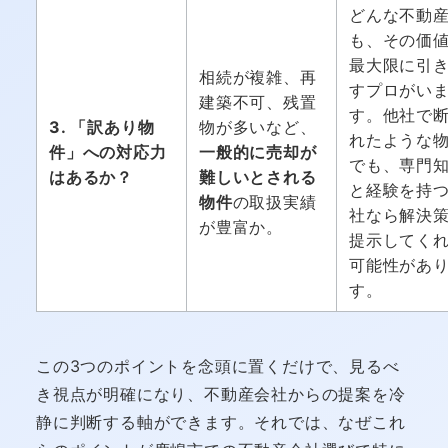
どんな不動
も、その価
最大限に引
相続が複雑、再
すプロがい
建築不可、残置
す。他社で
3. 「訳あり物
物が多いなど、
れたような
件」への対応力
一般的に売却が
でも、専門
はあるか？
難しいとされる
と経験を持
物件
の取扱実績
社なら解決
が豊富か。
提示してく
可能性があ
す。
この3つのポイントを念頭に置くだけで、見るべ
き視点が明確になり、不動産会社からの提案を冷
静に判断する軸ができます。それでは、なぜこれ