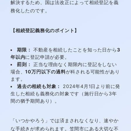
解決するため、国は法改正によって相続登記を義
務化したのです。
【相続登記義務化のポイント】
期限：
不動産を相続したことを知った日から
3
年以内
に登記申請が必要。
罰則：
正当な理由なく期限内に登記をしない
場合、
10万円以下の過料
が科される可能性があり
ます。
過去の相続も対象：
2024年4月1日より前に発
生した相続も義務化の対象です（施行日から3年
間の猶予期間あり）。
「いつかやろう」では済まされなくなり、速やか
な手続きが求められます。笠間市にある大切な不