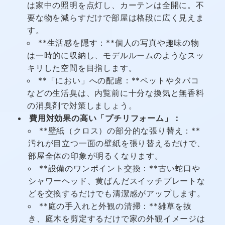
は家中の照明を点灯し、カーテンは全開に。不
要な物を減らすだけで部屋は格段に広く見えま
す。
**生活感を隠す：**個人の写真や趣味の物
は一時的に収納し、モデルルームのようなスッ
キリした空間を目指します。
**「におい」への配慮：**ペットやタバコ
などの生活臭は、内覧前に十分な換気と無香料
の消臭剤で対策しましょう。
費用対効果の高い「プチリフォーム」：
**壁紙（クロス）の部分的な張り替え：**
汚れが目立つ一面の壁紙を張り替えるだけで、
部屋全体の印象が明るくなります。
**設備のワンポイント交換：**古い蛇口や
シャワーヘッド、黄ばんだスイッチプレートな
どを交換するだけでも清潔感がアップします。
**庭の手入れと外観の清掃：**雑草を抜
き、庭木を剪定するだけで家の外観イメージは