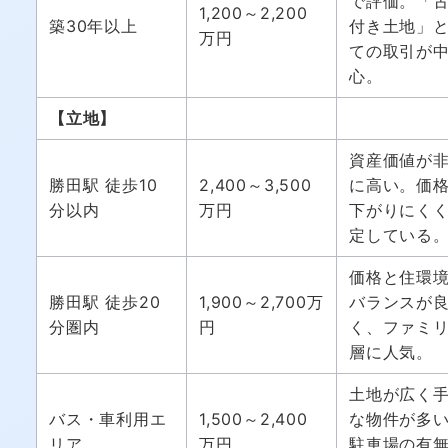
で評価。「
1,200～2,200
築30年以上
付き土地」
万円
ての取引が
心。
【立地】
資産価値が
勝田駅 徒歩10
2,400～3,500
に高い。価
分以内
万円
下がりにく
定している
価格と住環
勝田駅 徒歩20
1,900～2,700万
バランスが
分圏内
円
く、ファミ
層に人気。
土地が広く
バス・車利用エ
1,500～2,400
な物件が多
リア
万円
駐車場の有