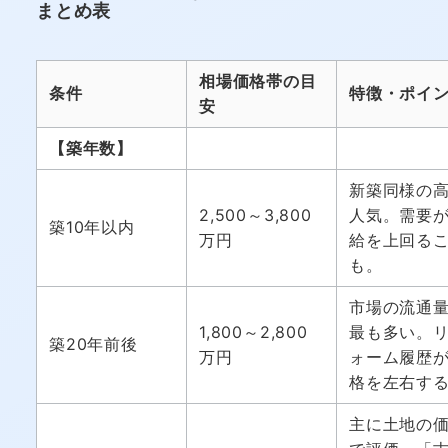
まとめ表
相場価格帯の目
条件
特徴・ポイ
安
【築年数】
新築同様の
2,500～3,800
人気。需要
築10年以内
万円
給を上回る
も。
市場の流通
1,800～2,800
最も多い。
築20年前後
万円
ォーム履歴
格を左右す
主に土地の